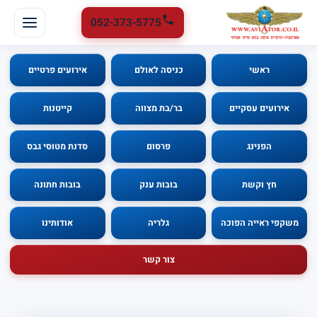
052-373-5775
ראשי
כניסה לאולם
אירועים פרטיים
אירועים עסקיים
בר/בת מצווה
קייטנות
הפנינג
פרסום
סדנת מטוסי גבס
חץ וקשת
בובות ענק
בובות חתונה
משקפי ראייה הפוכה
גלריה
אודותינו
צור קשר