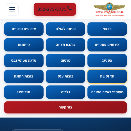
052-373-5775
ראשי
כניסה לאולם
אירועים פרטיים
אירועים עסקיים
בר/בת מצווה
קייטנות
הפנינג
פרסום
סדנת מטוסי גבס
חץ וקשת
בובות ענק
בובות חתונה
משקפי ראייה הפוכה
גלריה
אודותינו
צור קשר