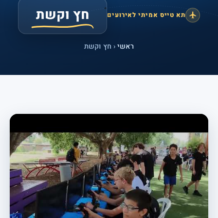
חץ וקשת
תא טייס אמיתי לאירועים
ראשי
‹ חץ וקשת