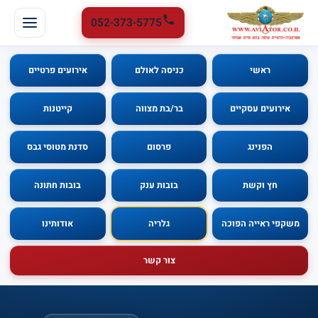
052-373-5775
ראשי
כניסה לאולם
אירועים פרטיים
אירועים עסקיים
בר/בת מצווה
קייטנות
הפנינג
פרסום
סדנת מטוסי גבס
חץ וקשת
בובות ענק
בובות חתונה
משקפי ראייה הפוכה
גלריה
אודותינו
צור קשר